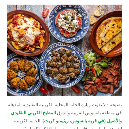
نصيحة - لا تفوت زيارة الحانة المحلية الكريتية التقليدية المذهلة
في منطقة باتسوس القريبة والذوق
المطبخ الكريتي التقليدي
والأصيل (في قرية باتسوس، ريثيمنو كريت)
. الحانة الكريتية
السيدة ماريا
وابنها
فاسيليس
يقدم طعامًا كريتيًا تقليديًا