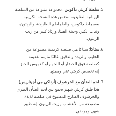
سلطة كريتي داكوس
: مجموعة متنوعة من السلطة
اليونانية التقليدية، تتضمن هذه النسخة الكريتية
بقسماط داكوس، والطماطم الطازجة، والزيتون،
ونبات الكبر، وجبنة الفيتا، ورذاذ كبير من زيت
الزيتون.
ستاكا
: ستاكا هي صلصة كريمية مصنوعة من
الحليب والزبدة والدقيق. غالبًا ما يتم تقديمه
كصلصة فوق الخضار أو اللحوم أو كغموس للخبز.
إنه تخصص كريتي غني وممتع.
لحم الضأن مع الخرشوف (أرناكي مي أجيناريس)
:
هذا طبق كريتي شهير يجمع بين لحم الضأن الطري
والخرشوف الطازج المطبوخ في صلصة لذيذة
مصنوعة من الأعشاب وزيت الزيتون. إنه طبق
شهي ومرضي.