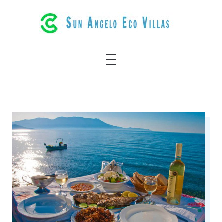
خطى
فلل صديقة للبيئة فاخرة في ريثيمنو كريت
لى
اليونان
لمحتوى
القائمة
الأساسية