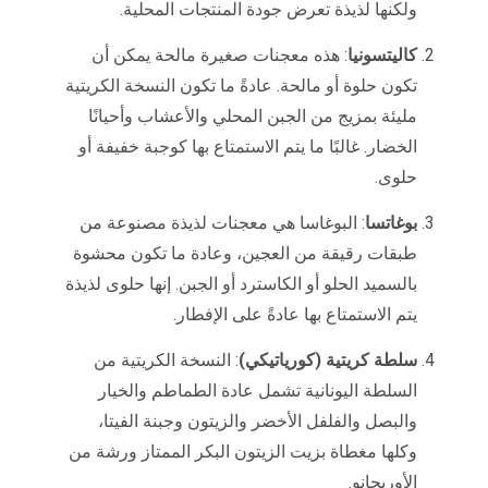
ولكنها لذيذة تعرض جودة المنتجات المحلية.
كاليتسونيا
: هذه معجنات صغيرة مالحة يمكن أن
تكون حلوة أو مالحة. عادةً ما تكون النسخة الكريتية
مليئة بمزيج من الجبن المحلي والأعشاب وأحيانًا
الخضار. غالبًا ما يتم الاستمتاع بها كوجبة خفيفة أو
حلوى.
بوغاتسا
: البوغاسا هي معجنات لذيذة مصنوعة من
طبقات رقيقة من العجين، وعادة ما تكون محشوة
بالسميد الحلو أو الكاسترد أو الجبن. إنها حلوى لذيذة
يتم الاستمتاع بها عادةً على الإفطار.
سلطة كريتية (كورياتيكي)
: النسخة الكريتية من
السلطة اليونانية تشمل عادة الطماطم والخيار
والبصل والفلفل الأخضر والزيتون وجبنة الفيتا،
وكلها مغطاة بزيت الزيتون البكر الممتاز ورشة من
الأوريجانو.