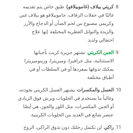
كريتي بيلاف (غاموبيلافو)
: طبق خاص يتم تقديمه
غالبًا في حفلات الزفاف، جاموبيلافو هو بيلاف غني
وكريمي مصنوع من لحم الضأن أو الدجاج والأرز
والزبدة والتوابل العطرية المختلفة. إنها علاج
احتفالي ولذيذ.
الجبن الكريتي
: تشتهر جزيرة كريت بأجبانها
الاستثنائية، مثل جرافيرا، وميزيثرا، وزينوميزيثرا.
يمكنك تذوقها بمفردها أو في السلطات أو في
أطباق مختلفة.
العسل والمكسرات
: يشتهر العسل الكريتي بجودته،
وغالباً ما يستخدم في الحلويات ويرش فوق الزبادي
أو الجبن. المكسرات، مثل اللوز والجوز، هي أيضًا
عنصر شائع في العديد من الحلويات الكريتية.
راكي
: لن تكتمل رحلتك دون تذوق الراكي، الروح