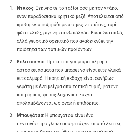
Ντάκος
: Ξεκινήστε το ταξίδι σας με τον ντάκο,
έναν παραδοσιακό κρητικό μεζέ. Αποτελείται από
κριθαρένιο παξιμάδι με ώριμες ντομάτες, τυρί
φέτα, ελιές, ρίγανη και ελαιόλαδο. Είναι ένα απλό,
αλλά γευστικό ορεκτικό που αναδεικνύει την
ποιότητα των τοπικών προϊόντων.
Καλιτσούνια
: Πρόκειται για μικρά, αλμυρά
αρτοσκευάσματα που μπορεί να είναι είτε γλυκά
είτε αλμυρά. Η κρητική εκδοχή είναι συνήθως
γεμάτη με ένα μείγμα από τοπικά τυριά, βότανα
και μερικές φορές λαχανικά. Συχνά
απολαμβάνονται ως σνακ ή επιδόρπιο.
Μπουγάτσα
: Η μπουγάτσα είναι ένα
πεντανόστιμο γλυκό που φτιάχνεται από λεπτές
στρώσεις ζύμης, συνήθως γεμιστό με γλυκιά