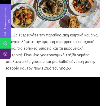
←
Ε
π
ι
κ
ο
ι
ν
ν
ή
σ
τ
ε
μ
α
ζ
ί
μ
α
ω
ς
Καθώς εξερευνάτε την παραδοσιακή κρητική κουζίνα,
θα ανακαλύψετε την έμφαση στα φρέσκα, εποχιακά
υλικά, τις τοπικές γεύσεις και τη μεσογειακή
διατροφή. Είναι ένα γαστρονομικό ταξίδι γεμάτο
απολαυστικές γεύσεις και μια βαθιά σύνδεση με την
ιστορία και τον πολιτισμό του νησιού.