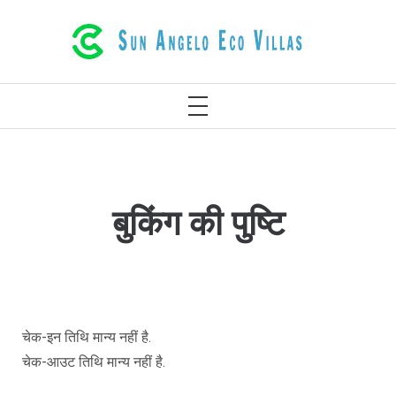
इसे
छोड़कर
रेथिमनो क्रेते ग्रीस में शानदार इको विला
सामग्री
पर
मुख्य
बढ़ने
मेनू
के
लिए
बुकिंग की पुष्टि
चेक-इन तिथि मान्य नहीं है.
चेक-आउट तिथि मान्य नहीं है.