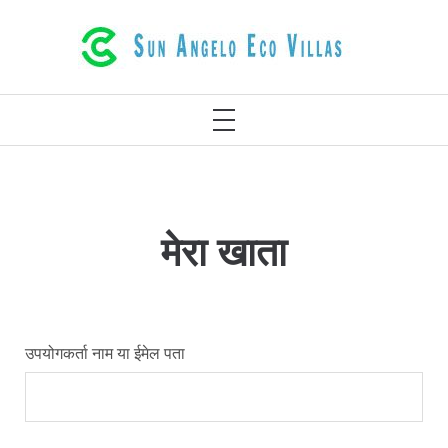
इसे
छोड़कर
रेथिमनो क्रेते ग्रीस में शानदार इको विला
सामग्री
पर
मुख्य
बढ़ने
मेनू
के
लिए
मेरा खाता
उपयोगकर्ता नाम या ईमेल पता