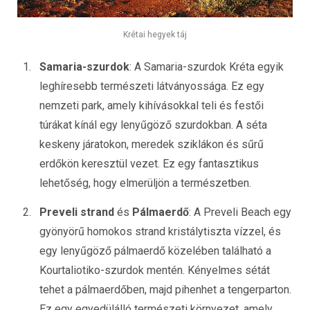
Krétai hegyek táj
Samaria-szurdok
: A Samaria-szurdok Kréta egyik
leghíresebb természeti látványossága. Ez egy
nemzeti park, amely kihívásokkal teli és festői
túrákat kínál egy lenyűgöző szurdokban. A séta
keskeny járatokon, meredek sziklákon és sűrű
erdőkön keresztül vezet. Ez egy fantasztikus
lehetőség, hogy elmerüljön a természetben.
Preveli strand
és
Pálmaerdő
: A Preveli Beach egy
gyönyörű homokos strand kristálytiszta vízzel, és
egy lenyűgöző pálmaerdő közelében található a
Kourtaliotiko-szurdok mentén. Kényelmes sétát
tehet a pálmaerdőben, majd pihenhet a tengerparton.
Ez egy egyedülálló természeti környezet, amely