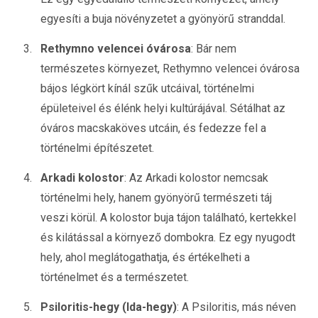
egyesíti a buja növényzetet a gyönyörű stranddal.
Rethymno velencei óvárosa
: Bár nem
természetes környezet, Rethymno velencei óvárosa
bájos légkört kínál szűk utcáival, történelmi
épületeivel és élénk helyi kultúrájával. Sétálhat az
óváros macskaköves utcáin, és fedezze fel a
történelmi építészetet.
Arkadi kolostor
: Az Arkadi kolostor nemcsak
történelmi hely, hanem gyönyörű természeti táj
veszi körül. A kolostor buja tájon található, kertekkel
és kilátással a környező dombokra. Ez egy nyugodt
hely, ahol meglátogathatja, és értékelheti a
történelmet és a természetet.
Psiloritis-hegy (Ida-hegy)
: A Psiloritis, más néven