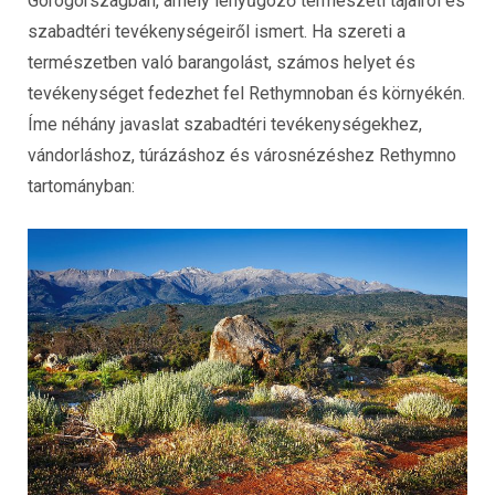
Görögországban, amely lenyűgöző természeti tájairól és
szabadtéri tevékenységeiről ismert. Ha szereti a
természetben való barangolást, számos helyet és
tevékenységet fedezhet fel Rethymnoban és környékén.
Íme néhány javaslat szabadtéri tevékenységekhez,
vándorláshoz, túrázáshoz és városnézéshez Rethymno
tartományban: