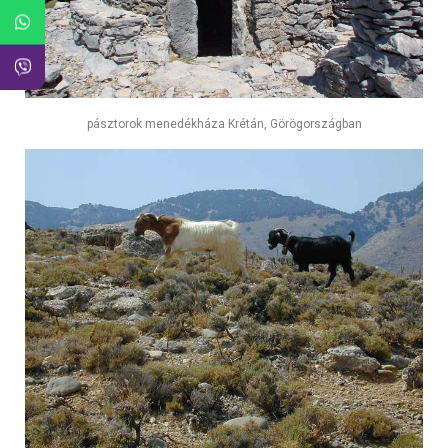
pásztorok menedékháza Krétán, Görögországban