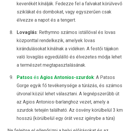
keverékét kínálják. Fedezze fel a falvakat körülvevő
sziklákat és dombokat, vagy egyszerűen csak
élvezze a napot és a tengert.
Lovaglás
: Rethymno számos istállóval és lovas
központtal rendelkezik, amelyek lovas
kirándulásokat kínálnak a vidéken. A festői tájakon
való lovaglás egyedülálló és élvezetes módja lehet
a természet megtapasztalásának.
Patsos
és
Agios Antonios-szurdok
: A Patsos
Gorge egyik fő tevékenysége a túrázás, és számos
útvonal közül lehet választani. A legnépszerűbb út
az Agios Antonios-barlanghoz vezet, amely a
szurdok tetején található. Az ösvény körülbelül 3 km
hosszú (körülbelül egy órát vesz igénybe a túra)
Ne felejtse el ellenőrizni a helyi előírásokat és az