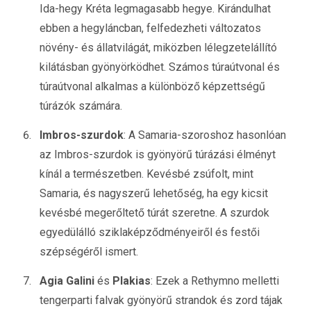
Ida-hegy Kréta legmagasabb hegye. Kirándulhat
ebben a hegyláncban, felfedezheti változatos
növény- és állatvilágát, miközben lélegzetelállító
kilátásban gyönyörködhet. Számos túraútvonal és
túraútvonal alkalmas a különböző képzettségű
túrázók számára.
Imbros-szurdok
: A Samaria-szoroshoz hasonlóan
az Imbros-szurdok is gyönyörű túrázási élményt
kínál a természetben. Kevésbé zsúfolt, mint
Samaria, és nagyszerű lehetőség, ha egy kicsit
kevésbé megerőltető túrát szeretne. A szurdok
egyedülálló sziklaképződményeiről és festői
szépségéről ismert.
Agia Galini
és
Plakias
: Ezek a Rethymno melletti
tengerparti falvak gyönyörű strandok és zord tájak