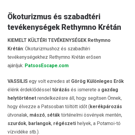
Ökoturizmus és szabadtéri
tevékenységek Rethymno Krétán
KIEMELT KÜLTÉRI TEVÉKENYSÉGEK Rethymno
Krétán
: Ökoturizmushoz és szabadtéri
tevékenységekhez Rethymno Krétán erősen
ajánljuk:
PatsosEscape.com
VASSILIS
egy volt ezredes at
Görög Különleges Erők
élénk érdeklődéssel
túrázás
és ismerete a
gazdag
helytörténet
rendelkezésre áll, hogy segítsen Önnek,
hogy élvezze a Patsosban töltött időt (
kerékpározás
útvonalak,
mászó
,
séták
történelmi ösvények mentén,
szurdok
,
barlangok
,
régészeti
helyek, a Potamoi-tó
vízvidéke stb.).