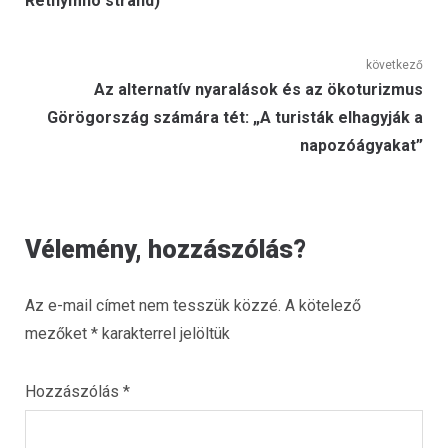
navigáció
Rethymno strand)
következő
Következő
Az alternatív nyaralások és az ökoturizmus
bejegyzés:
Görögország számára tét: „A turisták elhagyják a
napozóágyakat”
Vélemény, hozzászólás?
Az e-mail címet nem tesszük közzé.
A kötelező
mezőket
*
karakterrel jelöltük
Hozzászólás
*