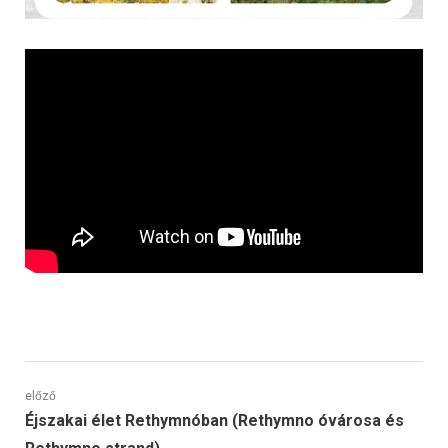
Bejegyzés
előző
Előző
Éjszakai élet Rethymnóban (Rethymno óvárosa és
poszt: