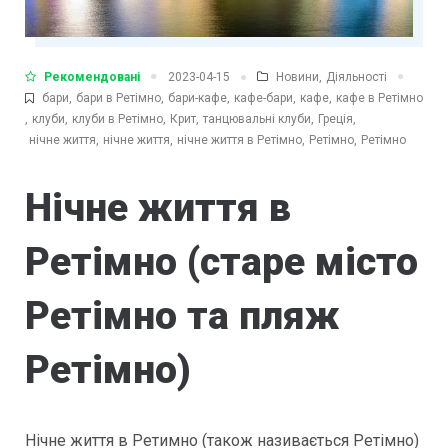
Рекомендовані
Новини
,
Діяльності
2023-04-15
бари
,
бари в Ретімно
,
бари-кафе
,
кафе-бари
,
кафе
,
кафе в Ретімно
,
клуби
,
клуби в Ретімно
,
Крит
,
танцювальні клуби
,
Греція
,
нічне життя
,
нічне життя
,
нічне життя в Ретімно
,
Ретімно
,
Ретімно
Нічне життя в
Ретімно (старе місто
Ретімно та пляж
Ретімно)
Нічне життя в Ретимно (також називається Ретімно)