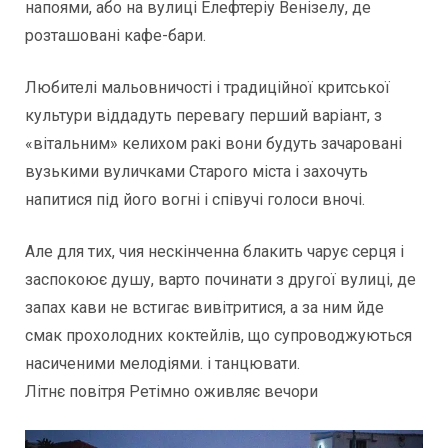
напоями, або на вулиці Елефтеріу Венізелу, де
розташовані кафе-бари.
Любителі мальовничості і традиційної критської
культури віддадуть перевагу перший варіант, з
«вітальним» келихом ракі вони будуть зачаровані
вузькими вуличками Старого міста і захочуть
напитися під його вогні і співучі голоси вночі.
Але для тих, чия нескінченна блакить чарує серця і
заспокоює душу, варто починати з другої вулиці, де
запах кави не встигає вивітритися, а за ним йде
смак прохолодних коктейлів, що супроводжуються
насиченими мелодіями. і танцювати.
Літнє повітря Ретімно оживляє вечори