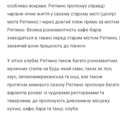
особливо яскраве. Ретімно пропонує справді
чарівне нічне життя у своєму старому місті (центрі
міста Ретімно) і через довгий пляж прямо за містом
Ретімно. Велика різноманітність кафе-барів
знаходиться в гавані перед старим містом Ретімно, і
зазвичай вони працюють до півночі.
У літніх клубах Ретімно також багато різноманітних
музичних стилів на будь-який смак, таких як поп,
хаус, латиноамериканська та інші, але також
протягом зимового сезону Ретімно пропонує багато
варіантів розваг із чудовими ресторанами та
тавернами, де пропонують дивовижну місцеву
кухню, кафе, бари та танці. клуби