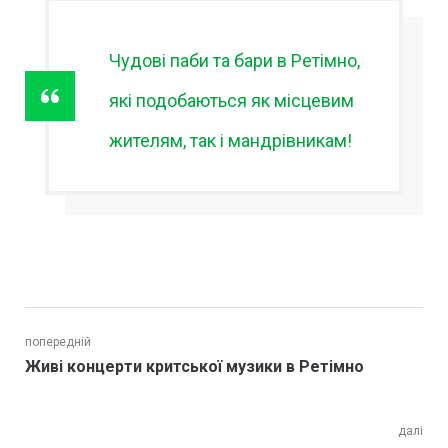
Чудові паби та бари в Ретімно,
які подобаються як місцевим
жителям, так і мандрівникам!
Навігація
попередній
Попередній
Живі концерти критської музики в Ретімно
записів
пост:
далі