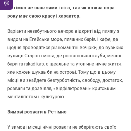
Ретімно не знає зими і літа, так як кожна пора
року має свою красу і характер.
Варіанти незабутнього вечора відкриті від пляжу з
видом на Егейське море, пляжних барів і кафе, де
щодня проводяться різноманітні вечірки, до вузьких
вулиць Старого міста, де розташовані клуби, менші
бари та rakadikas, є ідеальне та утопічне нічне життя,
яке кожен шукав би на острові. Тому що в цьому
місці ви знайдете безтурботність, свободу, достаток,
розваги та дозвілля, «відфільтровані» критським
менталітетом і культурою.
Зимові розваги в Ретімно
У зимові місяці нічні розваги не зберігають своїх