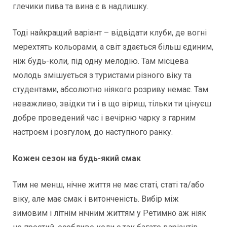
глечики пива та вина є в надлишку.
Тоді найкращий варіант – відвідати клуби, де вогні
мерехтять кольорами, а світ здається більш єдиним,
ніж будь-коли, під одну мелодію. Там місцева
молодь змішується з туристами різного віку та
студентами, абсолютно ніякого розриву немає. Там
неважливо, звідки ти і в що віриш, тільки ти цінуєш
добре проведений час і вечірню чарку з гарним
настроєм і розгулом, до наступного ранку.
Кожен сезон на будь-який смак
Тим не менш, нічне життя не має статі, статі та/або
віку, але має смак і витонченість. Вибір між
зимовим і літнім нічним життям у Ретимно аж ніяк