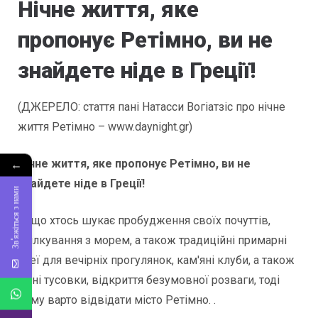
Нічне життя, яке
пропонує Ретімно, ви не
знайдете ніде в Греції!
(ДЖЕРЕЛО: стаття пані Натасси Вогіатзіс про нічне
життя Ретімно – www.daynight.gr)
←
Нічне життя, яке пропонує Ретімно, ви не
знайдете ніде в Греції!
Зв'яжіться з нами
Якщо хтось шукає пробудження своїх почуттів,
спілкування з морем, а також традиційні примарні
алеї для вечірніх прогулянок, кам'яні клуби, а також
літні тусовки, відкриття безумовної розваги, тоді
йому варто відвідати місто Ретімно. .