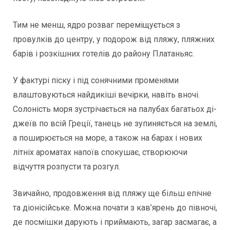
Тим не менш, ядро розваг переміщується з
провулків до центру, у подорож від пляжу, пляжних
барів і розкішних готелів до району Платаньяс.
У фактурі піску і під сонячними променями
влаштовуються найдикіші вечірки, навіть вночі.
Солоність моря зустрічається на палубах багатьох ді-
джеїв по всій Греції, танець не зупиняється на землі,
а поширюється на море, а також на барах і нових
літніх ароматах напоїв спокушає, створюючи
відчуття розпусти та розгул.
Звичайно, продовження від пляжу ще більш епічне
та діонісійське. Можна почати з кав’ярень до півночі,
де посмішки дарують і приймають, загар засмагає, а