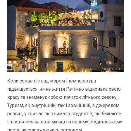
Коли сонце сіє над морем і температура
підвищується, нічне життя Ретімно відкриває свою
красу та знаменує собою початок літнього сезону.
Туризм, як внутрішній, так і зовнішній, є джерелом
розваг, у той час як є чимало студентів, які бажають
залишитися на літні місяці на своєму студентському
посту, насолоджуючись островом.