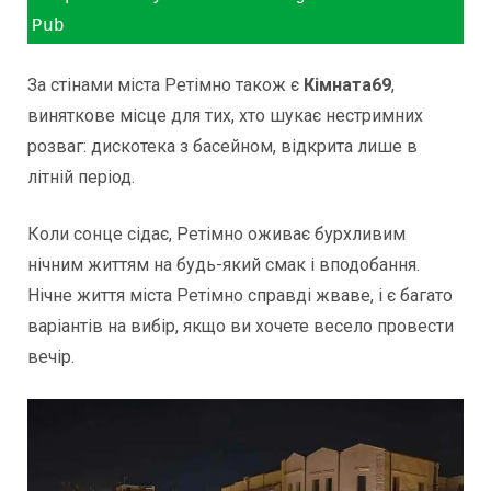
Pub
За стінами міста Ретімно також є
Кімната69
,
виняткове місце для тих, хто шукає нестримних
розваг: дискотека з басейном, відкрита лише в
літній період.
Коли сонце сідає, Ретімно оживає бурхливим
нічним життям на будь-який смак і вподобання.
Нічне життя міста Ретімно справді жваве, і є багато
варіантів на вибір, якщо ви хочете весело провести
вечір.