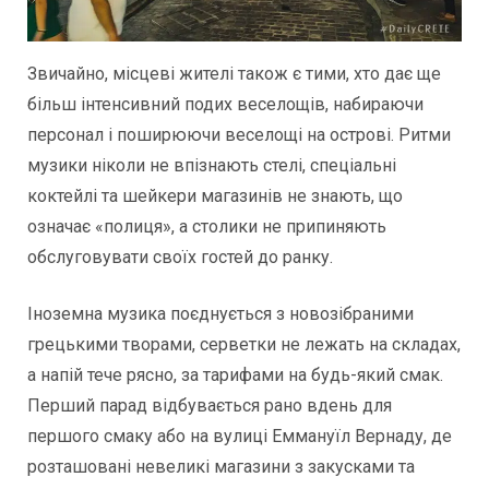
Звичайно, місцеві жителі також є тими, хто дає ще
більш інтенсивний подих веселощів, набираючи
персонал і поширюючи веселощі на острові. Ритми
музики ніколи не впізнають стелі, спеціальні
коктейлі та шейкери магазинів не знають, що
означає «полиця», а столики не припиняють
обслуговувати своїх гостей до ранку.
Іноземна музика поєднується з новозібраними
грецькими творами, серветки не лежать на складах,
а напій тече рясно, за тарифами на будь-який смак.
Перший парад відбувається рано вдень для
першого смаку або на вулиці Еммануїл Вернаду, де
розташовані невеликі магазини з закусками та