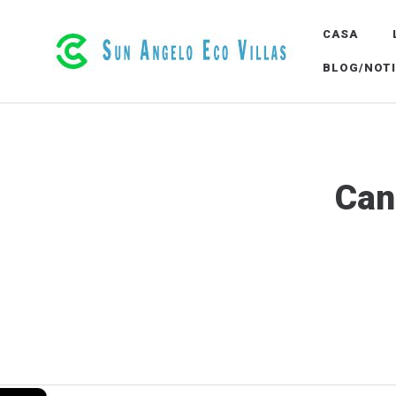
Salta
CASA
al
LUSSUOSE VILLE ECOLOGICHE A RETHY
contenuto
BLOG/NOTI
Can