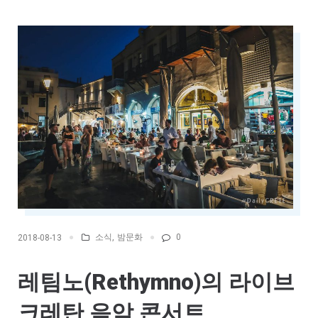
소식
,
밤문화
0
2018-08-13
레팀노(Rethymno)의 라이브
크레탄 음악 콘서트