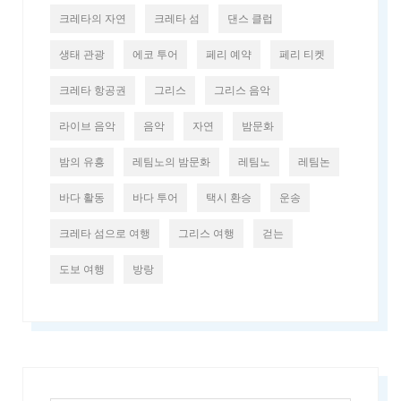
크레타의 자연
크레타 섬
댄스 클럽
생태 관광
에코 투어
페리 예약
페리 티켓
크레타 항공권
그리스
그리스 음악
라이브 음악
음악
자연
밤문화
밤의 유흥
레팀노의 밤문화
레팀노
레팀논
바다 활동
바다 투어
택시 환승
운송
크레타 섬으로 여행
그리스 여행
걷는
도보 여행
방랑