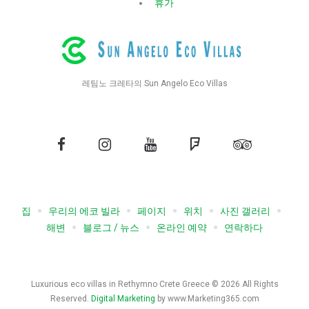
휴가
레팀노 크레타의 Sun Angelo Eco Villas
페
인
유
정
트
이
스
튜
사
립
스
타
브
각
어
북
그
형
드
집
우리의 에코 빌라
페이지
위치
사진 갤러리
램
바
해변
블로그 / 뉴스
온라인 예약
연락하다
이
저
Luxurious eco villas in Rethymno Crete Greece © 2026 All Rights
Reserved.
Digital Marketing
by www.Marketing365.com