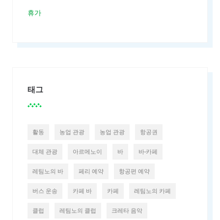
휴가
태그
활동
농업 관광
농업 관광
항공권
대체 관광
아르메노이
바
바-카페
레팀노의 바
페리 예약
항공편 예약
버스 운송
카페 바
카페
레팀노의 카페
클럽
레팀노의 클럽
크레타 음악