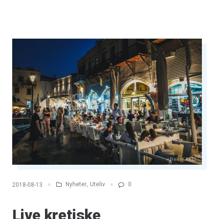
Nyheter
,
Uteliv
0
2018-08-13
Live kretiske