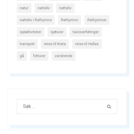
natur
natteliv
natteliv
natteliv i Rethymno
Rethymno
Rethymnon
sjøaktiviteter
sjøturer
taxioverføringer
transport
reise til Kreta
reise til Hellas
gå
fotturer
vandrende