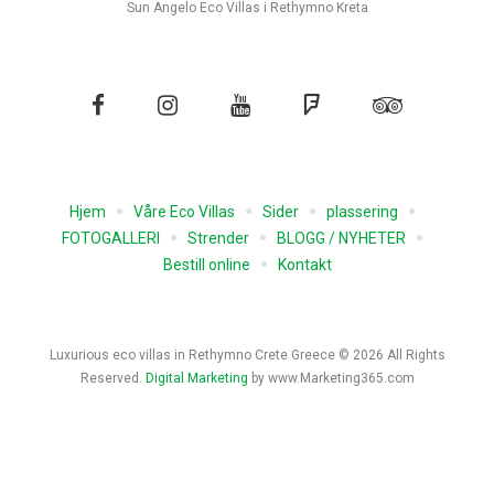
Sun Angelo Eco Villas i Rethymno Kreta
Facebook
Instagram
YouTube
Firkantet
Tripadvisor
Hjem
Våre Eco Villas
Sider
plassering
FOTOGALLERI
Strender
BLOGG / NYHETER
Bestill online
Kontakt
Luxurious eco villas in Rethymno Crete Greece © 2026 All Rights
Reserved.
Digital Marketing
by www.Marketing365.com