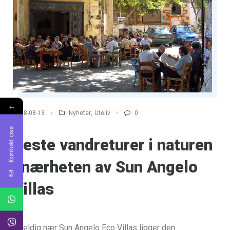
←
Nyheter
,
Uteliv
0
2018-08-13
Kontakt oss
Beste vandreturer i naturen
i nærheten av Sun Angelo
Villas
Veldig nær Sun Angelo Eco Villas ligger den