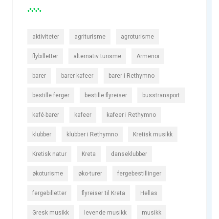
aktiviteter
agriturisme
agroturisme
flybilletter
alternativ turisme
Armenoi
barer
barer-kafeer
barer i Rethymno
bestille ferger
bestille flyreiser
busstransport
kafé-barer
kafeer
kafeer i Rethymno
klubber
klubber i Rethymno
Kretisk musikk
Kretisk natur
Kreta
danseklubber
økoturisme
øko-turer
fergebestillinger
fergebilletter
flyreiser til Kreta
Hellas
Gresk musikk
levende musikk
musikk