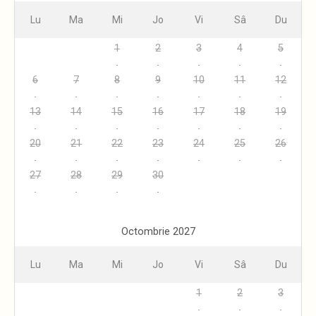
Lu
Ma
Mi
Jo
Vi
Sâ
Du
1
2
3
4
5
6
7
8
9
10
11
12
13
14
15
16
17
18
19
20
21
22
23
24
25
26
27
28
29
30
Octombrie 2027
Lu
Ma
Mi
Jo
Vi
Sâ
Du
1
2
3