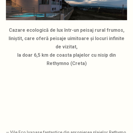
Cazare ecologică de lux într-un peisaj rural frumos,
liniștit, care oferă peisaje uimitoare și locuri infinite
de vizitat,
la doar 6,5 km de coasta plajelor cu nisip din
Rethymno (Creta)
— Vile Eco luxoase fantastice din apropierea plajelor Rethymo