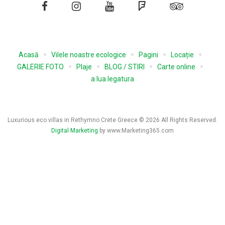
Facebook
Instagram
YouTube
Foursquare
Tripadvisor
Acasă
Vilele noastre ecologice
Pagini
Locație
GALERIE FOTO
Plaje
BLOG / STIRI
Carte online
a lua legatura
Luxurious eco villas in Rethymno Crete Greece © 2026 All Rights Reserved.
Digital Marketing
by www.Marketing365.com