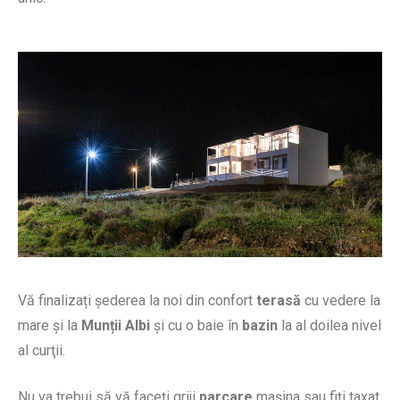
Vă finalizați șederea la noi din confort
terasă
cu vedere la
mare și la
Munții Albi
și cu o baie în
bazin
la al doilea nivel
al curţii.
Nu va trebui să vă faceți griji
parcare
mașina sau fiți taxat