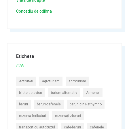
Viata de noapte
Concediu de odihna
Etichete
Activități
agroturism
agroturism
bilete de avion
turism alternativ
Armenoi
baruri
baruri-cafenele
baruri din Rethymno
rezerva feriboturi
rezervați zboruri
transport cu autobuzul
cafe-baruri
cafenele