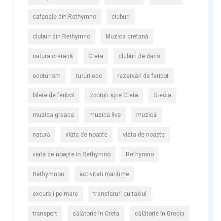
cafenele din Rethymno
cluburi
cluburi din Rethymno
Muzica cretană
natura cretană
Creta
cluburi de dans
ecoturism
tururi eco
rezervări de feribot
bilete de feribot
zboruri spre Creta
Grecia
muzica greaca
muzica live
muzică
natură
viata de noapte
viata de noapte
viata de noapte in Rethymno
Rethymno
Rethymnon
activitati maritime
excursii pe mare
transferuri cu taxiul
transport
călătorie în Creta
călătorie în Grecia