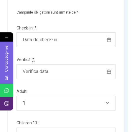
Câmpurile obligatorii sunt urmate de
*
Check-in:
*
←
Contactaţi-ne
Verifică:
*
Adulti:
Children 11: