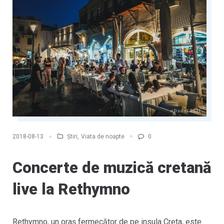
Știri
,
Viata de noapte
0
2018-08-13
Concerte de muzică cretană
live la Rethymno
Rethymno, un oraș fermecător de pe insula Creta, este