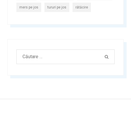
mers pe jos
tururi pe jos
rătăcire