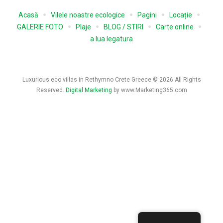
Acasă
Vilele noastre ecologice
Pagini
Locație
GALERIE FOTO
Plaje
BLOG / STIRI
Carte online
a lua legatura
Luxurious eco villas in Rethymno Crete Greece © 2026 All Rights
Reserved.
Digital Marketing
by www.Marketing365.com