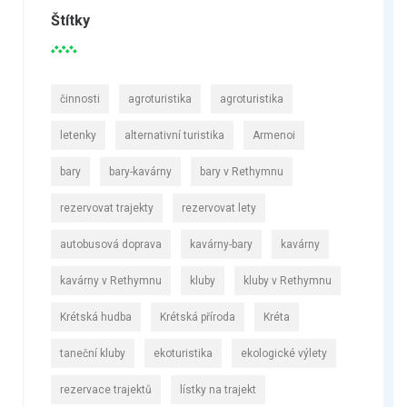
Štítky
činnosti
agroturistika
agroturistika
letenky
alternativní turistika
Armenoi
bary
bary-kavárny
bary v Rethymnu
rezervovat trajekty
rezervovat lety
autobusová doprava
kavárny-bary
kavárny
kavárny v Rethymnu
kluby
kluby v Rethymnu
Krétská hudba
Krétská příroda
Kréta
taneční kluby
ekoturistika
ekologické výlety
rezervace trajektů
lístky na trajekt