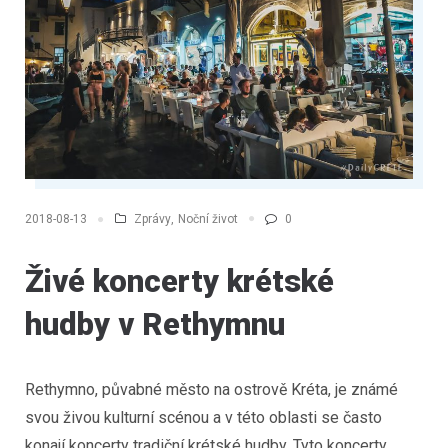
Zprávy
,
Noční život
0
2018-08-13
Živé koncerty krétské
hudby v Rethymnu
Rethymno, půvabné město na ostrově Kréta, je známé
svou živou kulturní scénou a v této oblasti se často
konají koncerty tradiční krétské hudby. Tyto koncerty