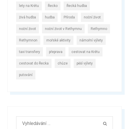
lety na Krétu
Řecko
Řecká hudba
živá hudba
hudba
Příroda
noční život
noční život
noční život v Rethymnu
Rethymno
Rethymnon
mořské aktivity
námořní výlety
taxi transfery
přeprava
cestovat na Krétu
cestovat do Řecka
chůze
pěší výlety
putování