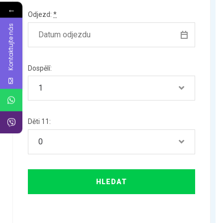
←
Odjezd:
*
Kontaktujte nás
Dospělí:
Děti 11: