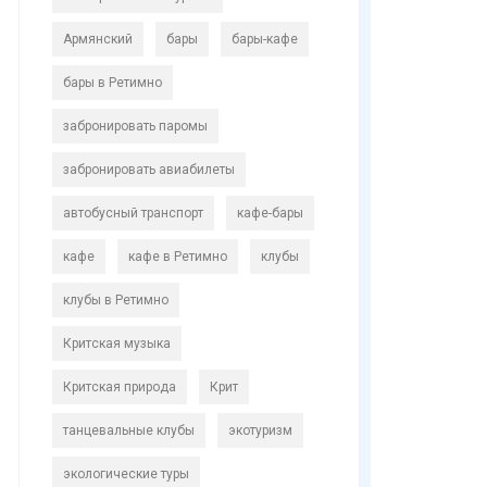
Армянский
бары
бары-кафе
бары в Ретимно
забронировать паромы
забронировать авиабилеты
автобусный транспорт
кафе-бары
кафе
кафе в Ретимно
клубы
клубы в Ретимно
Критская музыка
Критская природа
Крит
танцевальные клубы
экотуризм
экологические туры