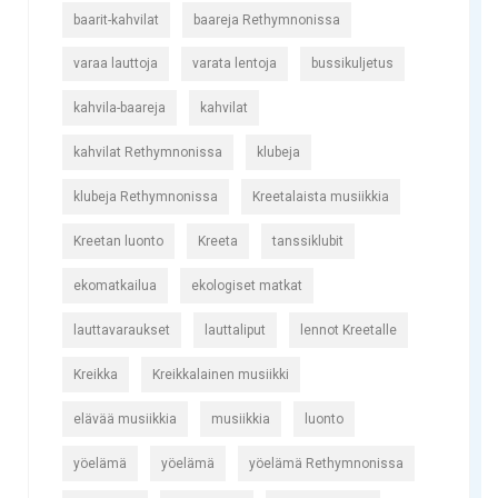
baarit-kahvilat
baareja Rethymnonissa
varaa lauttoja
varata lentoja
bussikuljetus
kahvila-baareja
kahvilat
kahvilat Rethymnonissa
klubeja
klubeja Rethymnonissa
Kreetalaista musiikkia
Kreetan luonto
Kreeta
tanssiklubit
ekomatkailua
ekologiset matkat
lauttavaraukset
lauttaliput
lennot Kreetalle
Kreikka
Kreikkalainen musiikki
elävää musiikkia
musiikkia
luonto
yöelämä
yöelämä
yöelämä Rethymnonissa