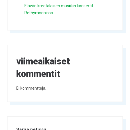
Elävän kreetalaisen musiikin konsertit
Rethymnonissa
viimeaikaiset
kommentit
Ei kommentteja.
Varaa netissä