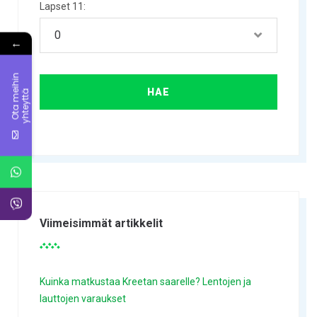
Lapset 11:
←
O
t
a
m
i
h
i
n
y
h
t
e
y
t
t
e
ä
Viimeisimmät artikkelit
Kuinka matkustaa Kreetan saarelle? Lentojen ja
lauttojen varaukset