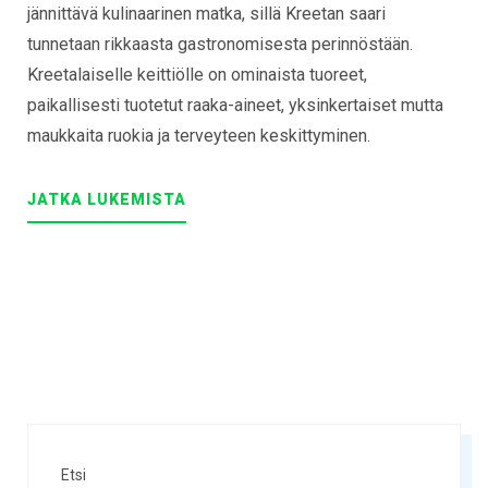
jännittävä kulinaarinen matka, sillä Kreetan saari
tunnetaan rikkaasta gastronomisesta perinnöstään.
Kreetalaiselle keittiölle on ominaista tuoreet,
paikallisesti tuotetut raaka-aineet, yksinkertaiset mutta
maukkaita ruokia ja terveyteen keskittyminen.
"AN
JATKA LUKEMISTA
EXITING
JOURNEY
THROUGH
THE
CRETAN
TRADITIONAL
CUISINE"
Etsi