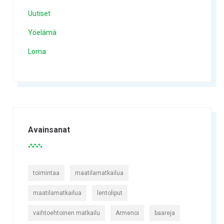
Uutiset
Yöelämä
Loma
Avainsanat
toimintaa
maatilamatkailua
maatilamatkailua
lentoliput
vaihtoehtoinen matkailu
Armenoi
baareja