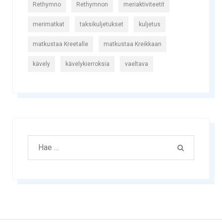
Rethymno
Rethymnon
meriaktiviteetit
merimatkat
taksikuljetukset
kuljetus
matkustaa Kreetalle
matkustaa Kreikkaan
kävely
kävelykierroksia
vaeltava
Etsiä:
HAE