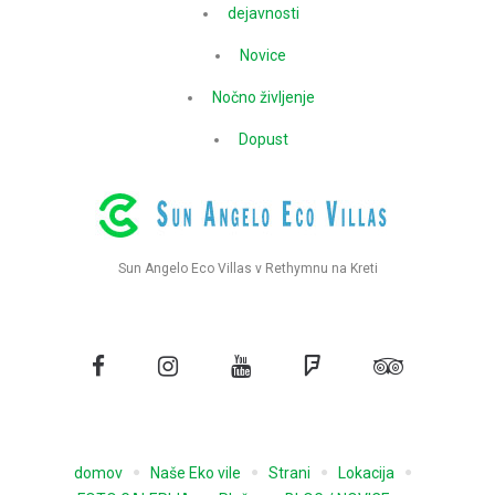
dejavnosti
Novice
Nočno življenje
Dopust
Sun Angelo Eco Villas v Rethymnu na Kreti
Facebook
Instagram
YouTube
Foursquare
Tripadvisor
domov
Naše Eko vile
Strani
Lokacija