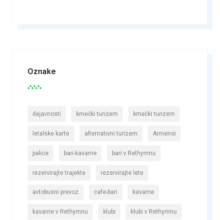
Oznake
dejavnosti
kmečki turizem
kmečki turizem
letalske karte
alternativni turizem
Armenoi
palice
bari-kavarne
bari v Rethymnu
rezervirajte trajekte
rezervirajte lete
avtobusni prevoz
cafe-bari
kavarne
kavarne v Rethymnu
klubi
klubi v Rethymnu