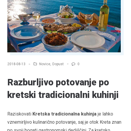
Novice
,
Dopust
0
2018-08-13
Razburljivo potovanje po
kretski tradicionalni kuhinji
Raziskovati
Kretska tradicionalna kuhinja
je lahko
vznemirljivo kulinarično potovanje, saj je otok Kreta znan
po svoji bogati gastronomski dediščini. Za kretsko