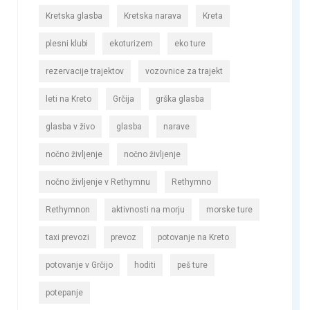
Kretska glasba
Kretska narava
Kreta
plesni klubi
ekoturizem
eko ture
rezervacije trajektov
vozovnice za trajekt
leti na Kreto
Grčija
grška glasba
glasba v živo
glasba
narave
nočno življenje
nočno življenje
nočno življenje v Rethymnu
Rethymno
Rethymnon
aktivnosti na morju
morske ture
taxi prevozi
prevoz
potovanje na Kreto
potovanje v Grčijo
hoditi
peš ture
potepanje