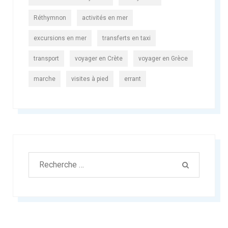
Réthymnon
activités en mer
excursions en mer
transferts en taxi
transport
voyager en Crète
voyager en Grèce
marche
visites à pied
errant
Rechercher:
RECHERC