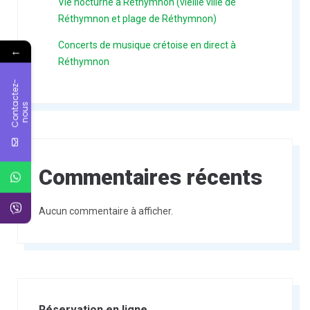
Vie nocturne à Réthymnon (vieille ville de
Réthymnon et plage de Réthymnon)
Concerts de musique crétoise en direct à
←
Réthymnon
C
o
n
t
c
t
e
z
-
n
o
u
a
s
Commentaires récents
Aucun commentaire à afficher.
Réservation en ligne