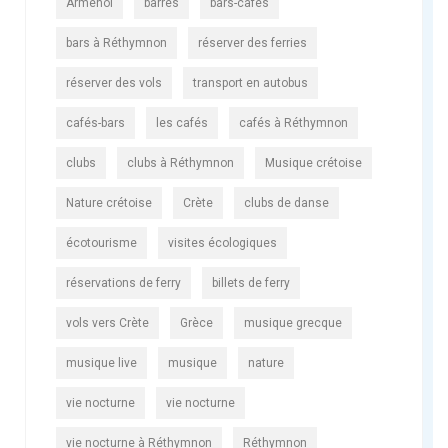
Arménoi
barres
bars-cafés
bars à Réthymnon
réserver des ferries
réserver des vols
transport en autobus
cafés-bars
les cafés
cafés à Réthymnon
clubs
clubs à Réthymnon
Musique crétoise
Nature crétoise
Crète
clubs de danse
écotourisme
visites écologiques
réservations de ferry
billets de ferry
vols vers Crète
Grèce
musique grecque
musique live
musique
nature
vie nocturne
vie nocturne
vie nocturne à Réthymnon
Réthymnon