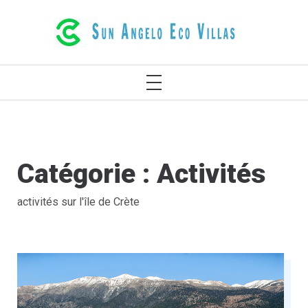
Aller
LUXUEUSES VILLAS ÉCOLOGIQUES À
au
RÉTHYMNON CRÈTE GRÈCE
contenu
MENU
PRIMAIRE
Catégorie :
Activités
activités sur l'île de Crète