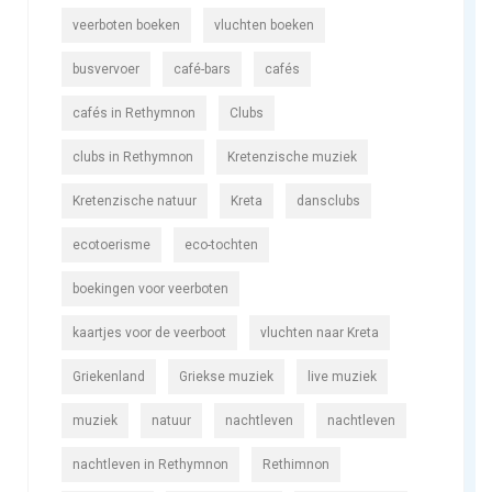
veerboten boeken
vluchten boeken
busvervoer
café-bars
cafés
cafés in Rethymnon
Clubs
clubs in Rethymnon
Kretenzische muziek
Kretenzische natuur
Kreta
dansclubs
ecotoerisme
eco-tochten
boekingen voor veerboten
kaartjes voor de veerboot
vluchten naar Kreta
Griekenland
Griekse muziek
live muziek
muziek
natuur
nachtleven
nachtleven
nachtleven in Rethymnon
Rethimnon