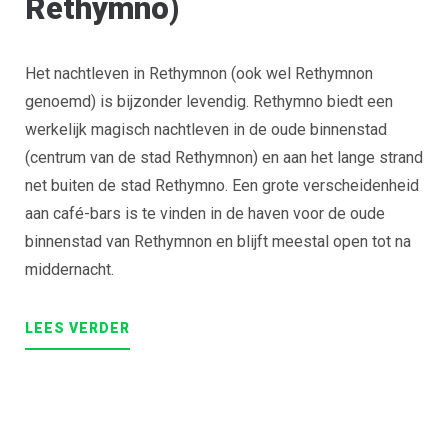
Rethymno)
Het nachtleven in Rethymnon (ook wel Rethymnon
genoemd) is bijzonder levendig. Rethymno biedt een
werkelijk magisch nachtleven in de oude binnenstad
(centrum van de stad Rethymnon) en aan het lange strand
net buiten de stad Rethymno. Een grote verscheidenheid
aan café-bars is te vinden in de haven voor de oude
binnenstad van Rethymnon en blijft meestal open tot na
middernacht.
“NIGHTLIFE
LEES
VERDER
IN
RETHYMNO
(RETHYMNO
OLD
TOWN