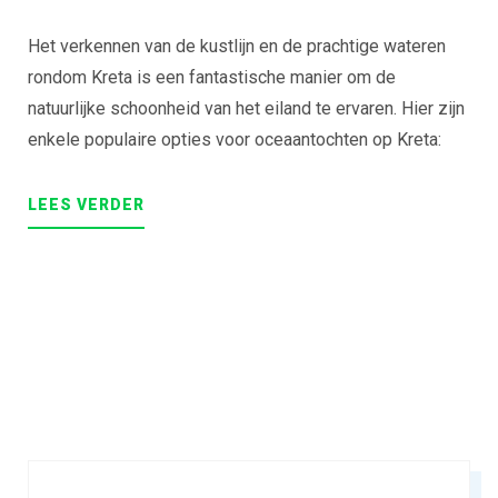
Het verkennen van de kustlijn en de prachtige wateren
rondom Kreta is een fantastische manier om de
natuurlijke schoonheid van het eiland te ervaren. Hier zijn
enkele populaire opties voor oceaantochten op Kreta:
“UNFORGETTABLE
LEES
VERDER
OCEAN
TOURS
ON
CRETE
ISLAND”