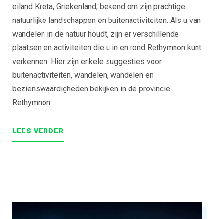
eiland Kreta, Griekenland, bekend om zijn prachtige
natuurlijke landschappen en buitenactiviteiten. Als u van
wandelen in de natuur houdt, zijn er verschillende
plaatsen en activiteiten die u in en rond Rethymnon kunt
verkennen. Hier zijn enkele suggesties voor
buitenactiviteiten, wandelen, wandelen en
bezienswaardigheden bekijken in de provincie
Rethymnon:
“OUTDOOR
LEES
VERDER
ACTIVITIES
AND
WANDERING
IN
THE
NATURE
OF