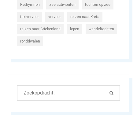
Rethymnon
zee activiteiten
tochten op zee
taxivervoer
vervoer
reizen naar Kreta
reizen naar Griekenland
lopen
wandeltochten
ronddwalen
Zoeken
ZOEKOPD
naar: