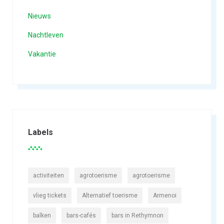
Nieuws
Nachtleven
Vakantie
Labels
activiteiten
agrotoerisme
agrotoerisme
vlieg tickets
Alternatief toerisme
Armenoi
balken
bars-cafés
bars in Rethymnon