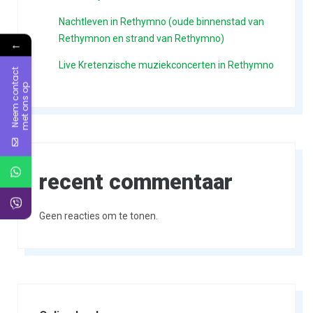
Nachtleven in Rethymno (oude binnenstad van
Rethymnon en strand van Rethymno)
←
Live Kretenzische muziekconcerten in Rethymno
N
e
e
m
c
o
n
a
c
t
m
e
t
o
n
s
o
t
p
recent commentaar
Geen reacties om te tonen.