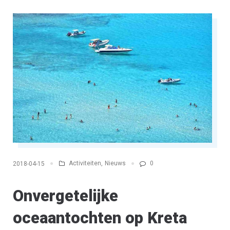
&
RETHYMNO
BEACH)”
Activiteiten
,
Nieuws
0
2018-04-15
Onvergetelijke
oceaantochten op Kreta