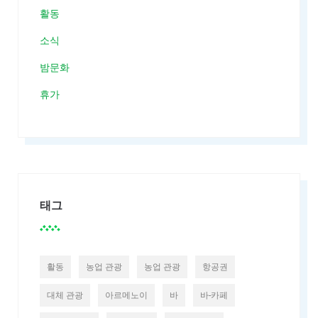
활동
소식
밤문화
휴가
태그
활동
농업 관광
농업 관광
항공권
대체 관광
아르메노이
바
바-카페