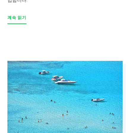
업합니다.
"NIGHTLIFE
계속 읽기
IN
RETHYMNO
(RETHYMNO
OLD
TOWN
&
RETHYMNO
BEACH)"