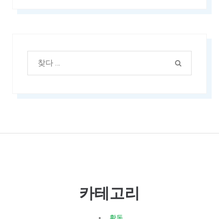
검
찾
색:
다
카테고리
활동