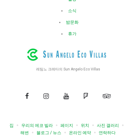
소식
밤문화
휴가
레팀노 크레타의 Sun Angelo Eco Villas
페
인
유
정
트
이
스
튜
사
립
스
타
브
각
어
북
그
형
드
집
우리의 에코 빌라
페이지
위치
사진 갤러리
램
바
해변
블로그 / 뉴스
온라인 예약
연락하다