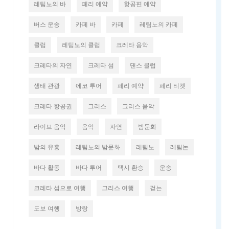
레팀노의 바
페리 예약
항공편 예약
버스 운송
카페 바
카페
레팀노의 카페
클럽
레팀노의 클럽
크레타 음악
크레타의 자연
크레타 섬
댄스 클럽
생태 관광
에코 투어
페리 예약
페리 티켓
크레타 항공권
그리스
그리스 음악
라이브 음악
음악
자연
밤문화
밤의 유흥
레팀노의 밤문화
레팀노
레팀논
바다 활동
바다 투어
택시 환승
운송
크레타 섬으로 여행
그리스 여행
걷는
도보 여행
방랑