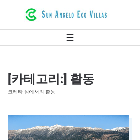
콘
레팀노 크레타 그리스의 고급스러운 에코
텐
빌라
츠
로
기
건
본
메
너
뉴
뛰
기
[카테고리:]
활동
크레타 섬에서의 활동