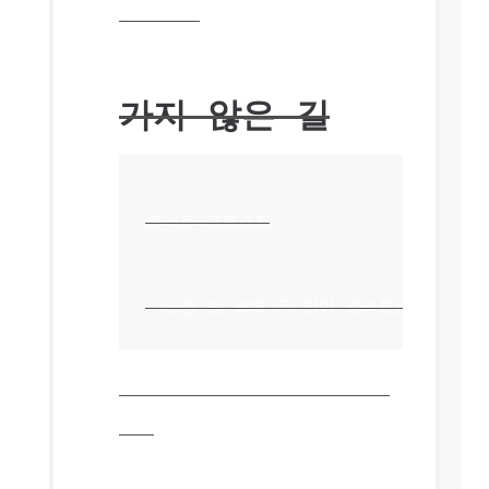
것입니다.
가지 않은 길
로버트 프로스트
  노란 숲 속에 두 길이 갈라졌는데, 둘 
견적 태그
짧은 인라인 인용문의
경우