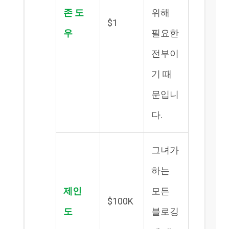
존 도
위해
$1
우
필요한
전부이
기 때
문입니
다.
그녀가
하는
제인
모든
$100K
도
블로깅