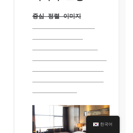
중심 정렬 이미지
Lorem ipsum dolor sit
amet, consectetur
adipiscing elit. Donec
posuere augue quam. Proin
ligula ligula, rutrum ut
consectetur id,tincidunt
sit amet ipsum.
한국어