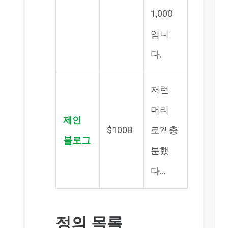
1,000
입니
다.
저런
머리
제인
$100B
로?! 충
블로그
분했
다…
정의 목록