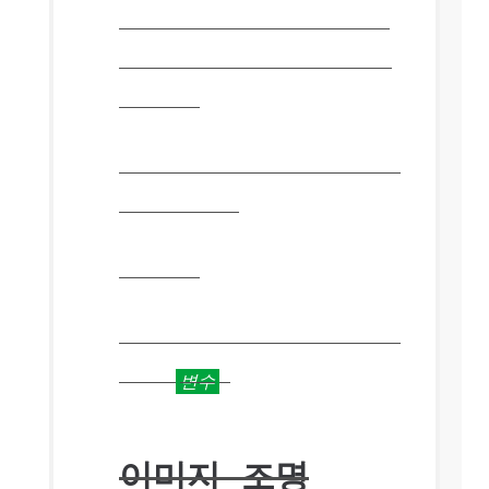
사용되지 않으며 다른 의미 체계
와 함께 HTML5에서 다시 도입되
었습니다.
이 태그는 다음을 보여줍니다.
밑
줄 친 텍스트
.
변수 태그
이를 통해 다음을 나타낼 수 있습
니다.
변수
.
이미지 조명