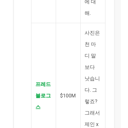
에 대
해.
사진은
천 마
디 말
보다
낫습니
프레드
다. 그
블로그
$100M
렇죠?
스
그래서
제인 x