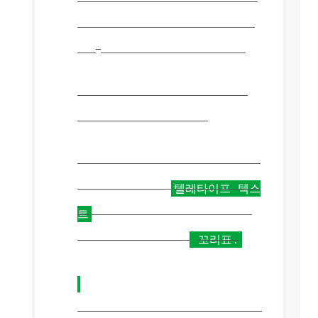
여전히 과학과 알베르트 아인슈타
인의 E = MC를 고수하고 있습니
2
다.
, 2를 들어 올려야합니다.
텔레타이프 태그
(
HTML5에서는
더 이상 사용되지 않음
)
이 거의 사용되지 않는 태그는 에
뮬레이트됩니다.
텔레타이프 텍스
트
, 일반적으로 다음과 같은 스
타일이 지정됩니다.
꼬리표.
밑줄 태그
HTML 4에서는 더 이상