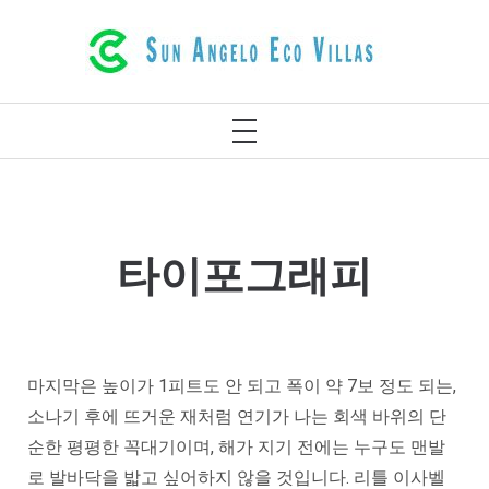
콘
레팀노 크레타 그리스의 고급스러운 에코
텐
빌라
츠
로
기
건
본
메
너
뉴
뛰
기
타이포그래피
마지막은 높이가 1피트도 안 되고 폭이 약 7보 정도 되는,
소나기 후에 뜨거운 재처럼 연기가 나는 회색 바위의 단
순한 평평한 꼭대기이며, 해가 지기 전에는 누구도 맨발
로 발바닥을 밟고 싶어하지 않을 것입니다. 리틀 이사벨