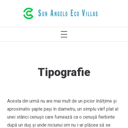
Sari
VILE ECOLOGICE DE LUX ÎN
la
RETHYMNO, CRETA, GRECIA
conținut
MENIU
PRINCIPAL
Tipografie
Acesta din urmă nu are mai mult de un picior înălțime și
aproximativ șapte pași în diametru, un simplu vârf plat al
unei stânci cenușii care fumează ca o cenuşă fierbinte
după un duș și unde niciunui om nu i-ar plăcea să se