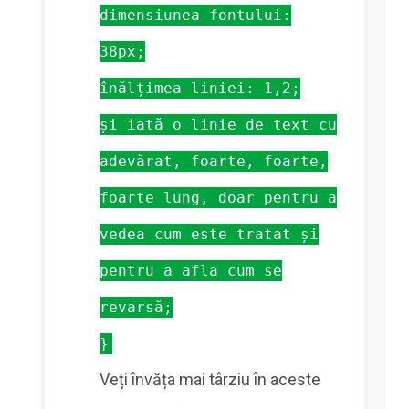
dimensiunea fontului:
38px;
înălțimea liniei: 1,2;
și iată o linie de text cu
adevărat, foarte, foarte,
foarte lung, doar pentru a
vedea cum este tratat și
pentru a afla cum se
revarsă;
}
Veți învăța mai târziu în aceste