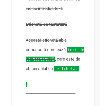
indice
introdus
text.
Etichetă de tastatură
Această etichetă abia
cunoscută emulează
text de
, care este de
la tastatură
obicei stilat ca
etichetă.
Etichetă preformatată