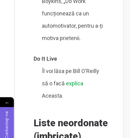
Boykins, „Do Work”
funcționează ca un
automotivator, pentru a-ți
motiva prietenii.
Do It Live
Îl voi lăsa pe Bill O'Reilly
să o facă
explica
Aceasta.
←
Contactaţi-ne
Liste neordonate
(imbricate)