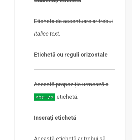
Subliniați eticheta
Eticheta de accentuare ar trebui
italice
text
.
Etichetă cu reguli orizontale
Această propoziție urmează a
etichetă.
<hr />
Inserați etichetă
Această etichetă ar trebui să