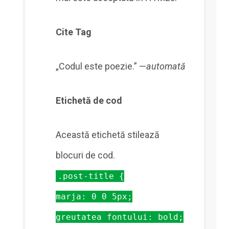
Cite Tag
„Codul este poezie.” —
automată
Etichetă de cod
Această etichetă stilează
blocuri de cod.
.post-title {
marja: 0 0 5px;
greutatea fontului: bold;