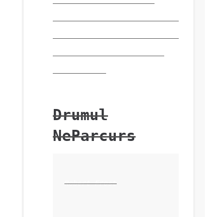
Această etichetă este
pentru păstrarea spațiilor
albe așa cum sunt tastate,
cum ar fi în poezie sau
artă ASCII.
Drumul
NeParcurs
Robert Frost