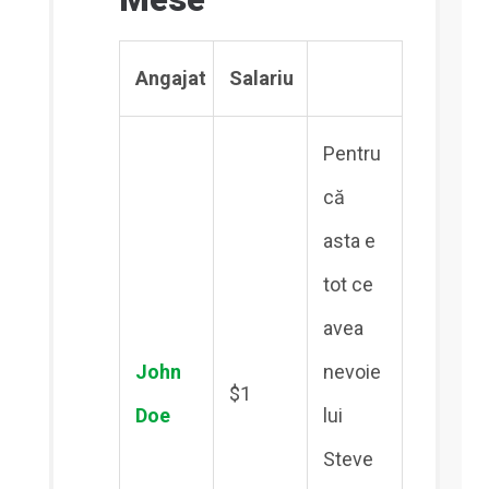
Angajat
Salariu
Pentru
că
asta e
tot ce
avea
John
nevoie
$1
Doe
lui
Steve