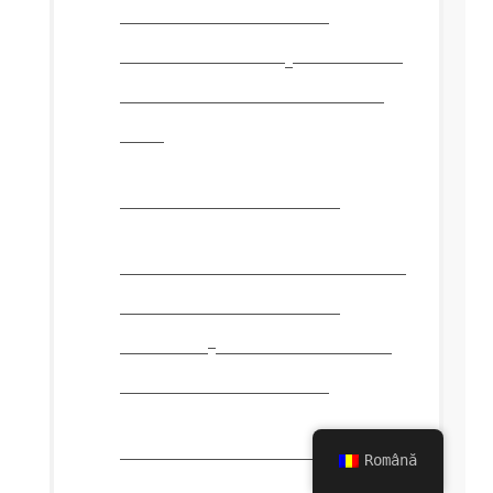
Să ne pornim stilul
științific cu H
O, care ar
2
trebui să împingă „2” în
jos.
Etichetă superscript
Încă rămânem cu știința și
E = MC al lui Albert
2
Einstein
, care ar trebui
să ridice 2 în sus.
Tag de teletip
(
învechit
Română