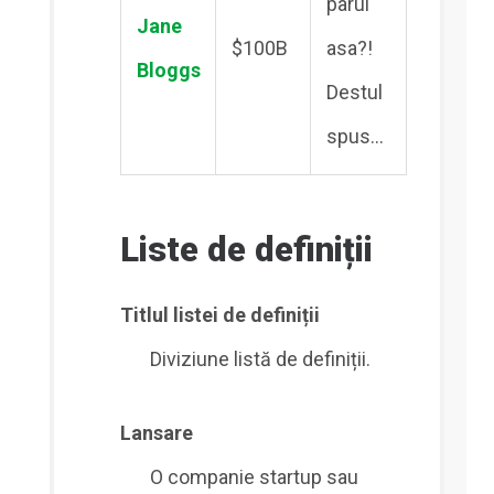
parul
Jane
$100B
asa?!
Bloggs
Destul
spus…
Liste de definiții
Titlul listei de definiții
Diviziune listă de definiții.
Lansare
O companie startup sau