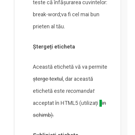
teste că înfășurarea cuvintelor:
break-word;va fi cel mai bun
prieten al tău.
Ștergeți eticheta
Această etichetă vă va permite
şterge textul
, dar această
etichetă este
recomandat
acceptat în HTML5 (utilizați
in
schimb).