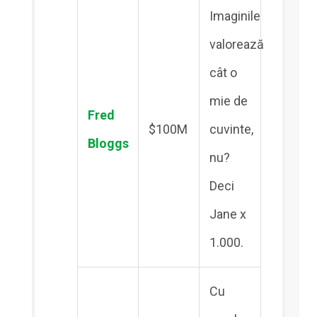
Imaginile
valorează
cât o
mie de
Fred
$100M
cuvinte,
Bloggs
nu?
Deci
Jane x
1.000.
Cu