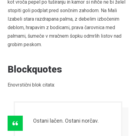
kot vroča pepel po tuširanju in kamor si nihče ne bi želel
stopiti goli podplat pred sončnim zahodom. Na Mali
Izabeli stara razdrapana palma, z debelim izbočenim
deblom, hrapavim z bodicami, prava čarovnica med
palmami, šumeče v mračnem šopku odmrlih listov nad
grobim peskom.
Blockquotes
Enovrstični blok citata:
Ostani lačen. Ostani norčav.