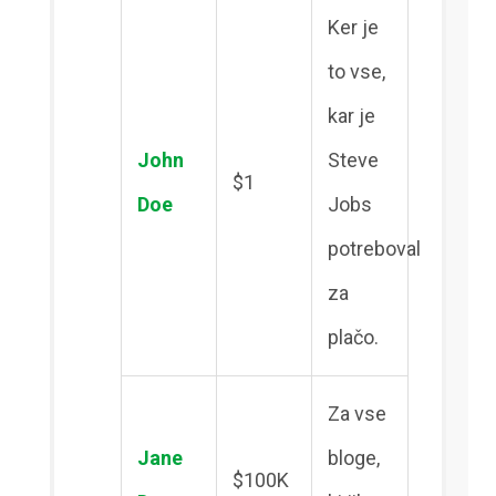
Ker je
to vse,
kar je
John
Steve
$1
Doe
Jobs
potreboval
za
plačo.
Za vse
Jane
bloge,
$100K