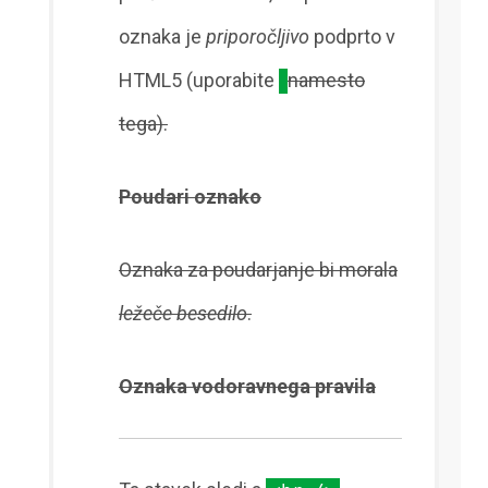
oznaka je
priporočljivo
podprto v
HTML5 (uporabite
namesto
tega).
Poudari oznako
Oznaka za poudarjanje bi morala
ležeče
besedilo
.
Oznaka vodoravnega pravila