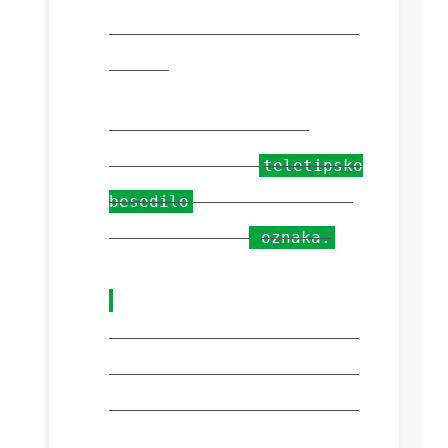
Teletype Tag
(
zastarelo v
HTML5
)
Ta redko uporabljena
oznaka posnema
teletipsko
besedilo
, ki je običajno
oblikovan kot
oznaka.
Podčrtana oznaka
opuščeno
v HTML 4, ponovno uvedeno
v HTML5 z drugo semantiko