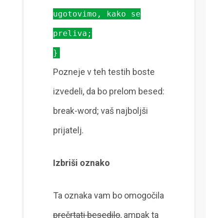
ugotovimo, kako se
preliva;
}
Pozneje v teh testih boste
izvedeli, da bo prelom besed:
break-word; vaš najboljši
prijatelj.
Izbriši oznako
Ta oznaka vam bo omogočila
prečrtati besedilo
, ampak ta