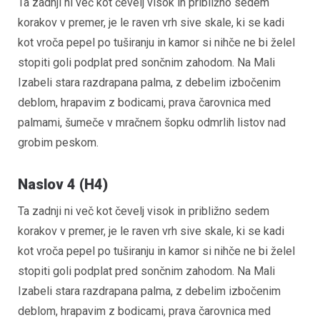
Ta zadnji ni več kot čevelj visok in približno sedem
korakov v premer, je le raven vrh sive skale, ki se kadi
kot vroča pepel po tuširanju in kamor si nihče ne bi želel
stopiti goli podplat pred sončnim zahodom. Na Mali
Izabeli stara razdrapana palma, z debelim izbočenim
deblom, hrapavim z bodicami, prava čarovnica med
palmami, šumeče v mračnem šopku odmrlih listov nad
grobim peskom.
Naslov 4 (H4)
Ta zadnji ni več kot čevelj visok in približno sedem
korakov v premer, je le raven vrh sive skale, ki se kadi
kot vroča pepel po tuširanju in kamor si nihče ne bi želel
stopiti goli podplat pred sončnim zahodom. Na Mali
Izabeli stara razdrapana palma, z debelim izbočenim
deblom, hrapavim z bodicami, prava čarovnica med