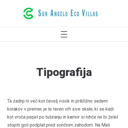
Preskoči
LUKSUZNE EKO VILE V RETHYMNO
na
KRETA GRČIJA
vsebino
PRIMARNI
MENI
Tipografija
Ta zadnji ni več kot čevelj visok in približno sedem
korakov v premer, je le raven vrh sive skale, ki se kadi
kot vroča pepel po tuširanju in kamor si nihče ne bi želel
stopiti goli podplat pred sončnim zahodom. Na Mali