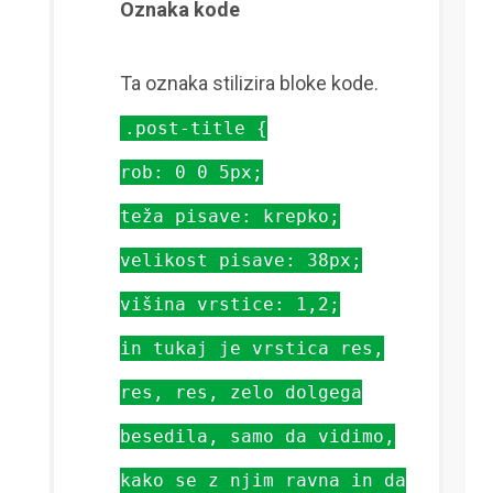
Oznaka kode
Ta oznaka stilizira bloke kode.
.post-title {
rob: 0 0 5px;
teža pisave: krepko;
velikost pisave: 38px;
višina vrstice: 1,2;
in tukaj je vrstica res,
res, res, zelo dolgega
besedila, samo da vidimo,
kako se z njim ravna in da