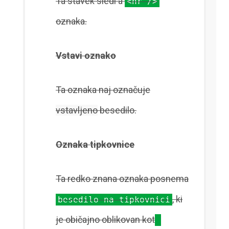
Ta stavek sledi a
<hr />
oznaka.
Vstavi oznako
Ta oznaka naj označuje
vstavljeno
besedilo.
Oznaka tipkovnice
Ta redko znana oznaka posnema
, ki
besedilo na tipkovnici
je običajno oblikovan kot