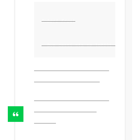
Robert Frost
  Dve cesti sta se ločili v rumenem
Oznaka citata
za kratke,
vstavljene narekovaje
Razvijalci, razvijalci,
razvijalci …
-Steve
Ballmer