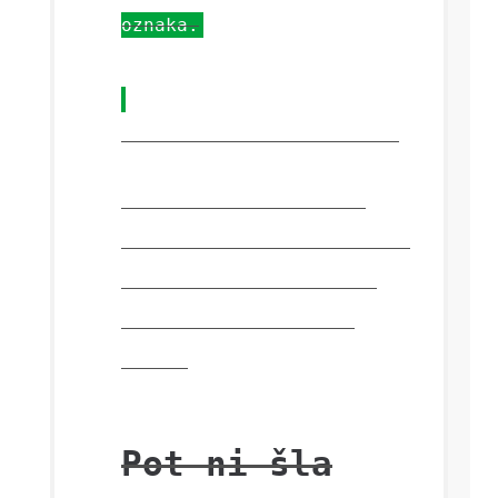
oznaka.
Vnaprej oblikovana oznaka
Ta oznaka je namenjena
ohranjanju presledkov, kot
so vneseni, na primer v
poeziji ali umetnosti
ASCII.
Pot ni šla