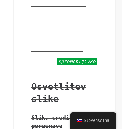
Ta oznaka prikazuje
podčrtano besedilo
.
Oznaka spremenljivke
To vam omogoča, da
označite
spremenljivke
.
Osvetlitev
slike
Slika sredinske
Slovenščina
poravnave