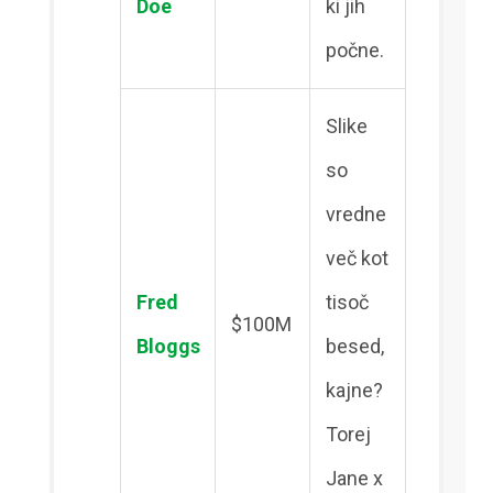
Doe
ki jih
počne.
Slike
so
vredne
več kot
Fred
tisoč
$100M
Bloggs
besed,
kajne?
Torej
Jane x