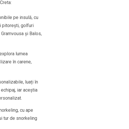
 Creta:
nibile pe insulă, cu
pitorești, golfuri
na Gramvousa și Balos,
 explora lumea
lizare în carene,
nalizabile, luați în
echipaj, iar aceștia
ersonalizat.
norkeling, cu ape
ui tur de snorkeling