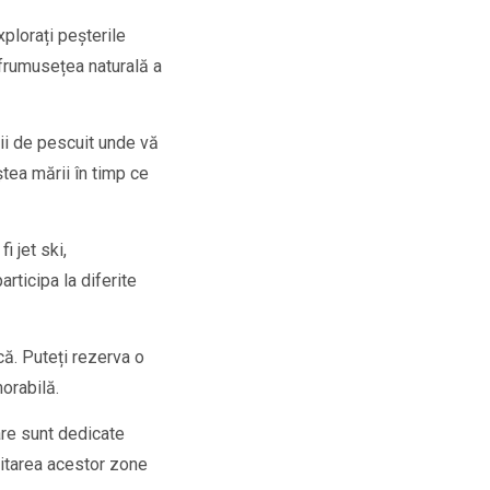
xplorați peșterile
 frumusețea naturală a
sii de pescuit unde vă
ștea mării în timp ce
i jet ski,
rticipa la diferite
ă. Puteți rezerva o
orabilă.
care sunt dedicate
izitarea acestor zone