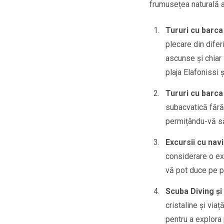
frumusețea naturală a 
Tururi cu barca
plecare din difer
ascunse și chiar 
plaja Elafonissi ș
Tururi cu barca
subacvatică fără 
permițându-vă să 
Excursii cu nav
considerare o exc
vă pot duce pe pl
Scuba Diving și
cristaline și via
pentru a explora 