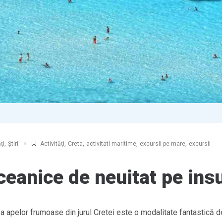
ți
,
Știri
Activități
,
Creta
,
activitati maritime
,
excursii pe mare
,
excursii
ceanice de neuitat pe ins
 a apelor frumoase din jurul Cretei este o modalitate fantastică 