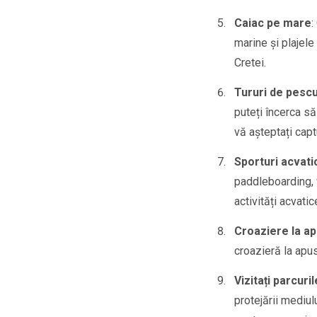
Caiac pe mare
:
marine și plajele
Cretei.
Tururi de pescu
puteți încerca să
vă așteptați capt
Sporturi acvati
paddleboarding, w
activități acvatic
Croaziere la a
croazieră la apu
Vizitați parcuri
protejării mediul