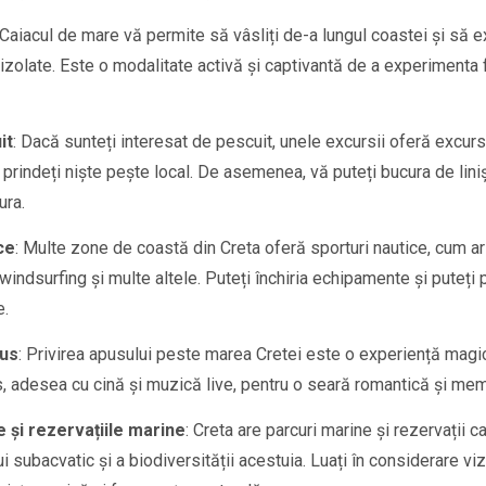
 Caiacul de mare vă permite să vâsliți de-a lungul coastei și să e
 izolate. Este o modalitate activă și captivantă de a experimenta
it
: Dacă sunteți interesat de pescuit, unele excursii oferă excur
 prindeți niște pește local. De asemenea, vă puteți bucura de lini
ura.
ce
: Multe zone de coastă din Creta oferă sporturi nautice, cum ar f
indsurfing și multe altele. Puteți închiria echipamente și puteți pa
e.
pus
: Privirea apusului peste marea Cretei este o experiență magic
s, adesea cu cină și muzică live, pentru o seară romantică și mem
le și rezervațiile marine
: Creta are parcuri marine și rezervații 
ui subacvatic și a biodiversității acestuia. Luați în considerare v