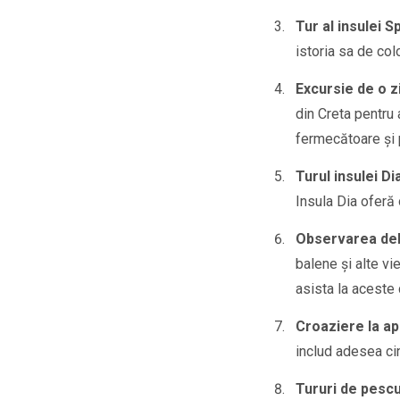
Tur al insulei 
istoria sa de col
Excursie de o zi
din Creta pentru 
fermecătoare și p
Turul insulei Di
Insula Dia oferă 
Observarea delf
balene și alte vi
asista la aceste c
Croaziere la a
includ adesea cin
Tururi de pescu