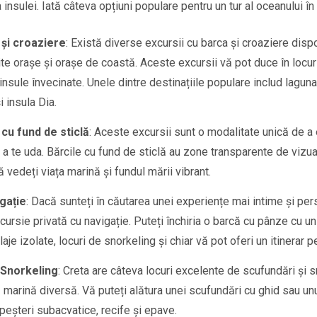
insulei. Iată câteva opțiuni populare pentru un tur al oceanului în
 și croaziere
: Există diverse excursii cu barca și croaziere dispo
ite orașe și orașe de coastă. Aceste excursii vă pot duce în locuri 
insule învecinate. Unele dintre destinațiile populare includ lagu
i insula Dia.
 cu fund de sticlă
: Aceste excursii sunt o modalitate unică de a
a te uda. Bărcile cu fund de sticlă au zone transparente de vizua
vedeți viața marină și fundul mării vibrant.
igație
: Dacă sunteți în căutarea unei experiențe mai intime și perso
ursie privată cu navigație. Puteți închiria o barcă cu pânze cu un 
aje izolate, locuri de snorkeling și chiar vă pot oferi un itinerar p
 Snorkeling
: Creta are câteva locuri excelente de scufundări și s
ță marină diversă. Vă puteți alătura unei scufundări cu ghid sau un
peșteri subacvatice, recife și epave.