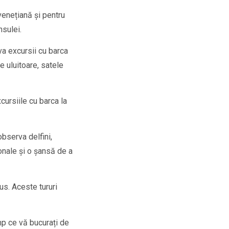
venețiană și pentru
nsulei.
rva excursii cu barca
e uluitoare, satele
cursiile cu barca la
observa delfini,
onale și o șansă de a
us. Aceste tururi
imp ce vă bucurați de