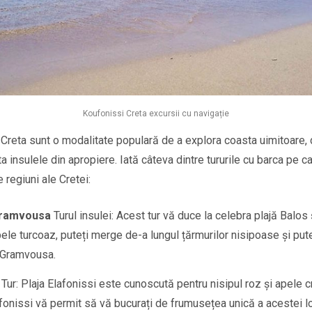
Koufonissi Creta excursii cu navigație
n Creta sunt o modalitate populară de a explora coasta uimitoare,
a insulele din apropiere. Iată câteva dintre tururile cu barca pe car
e regiuni ale Cretei:
ramvousa
Turul insulei: Acest tur vă duce la celebra plajă Balos
ele turcoaz, puteți merge de-a lungul țărmurilor nisipoase și pute
 Gramvousa.
Tur: Plaja Elafonissi este cunoscută pentru nisipul roz și apele cr
afonissi vă permit să vă bucurați de frumusețea unică a acestei lo