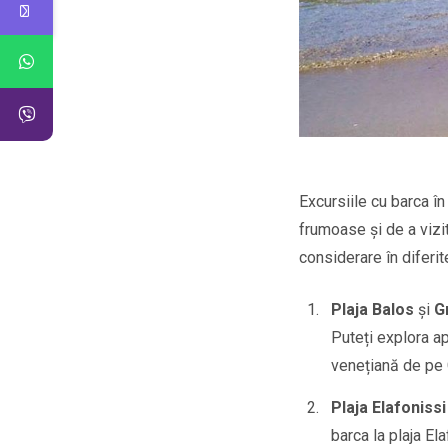
Excursiile cu barca î
frumoase și de a vizit
considerare în diferit
Plaja Balos
și
G
Puteți explora ap
venețiană de pe
Plaja Elafonissi
barca la plaja El