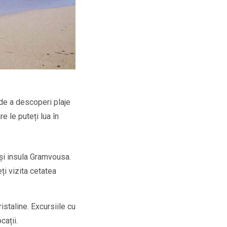
 de a descoperi plaje
e le puteți lua în
 și insula Gramvousa.
ți vizita cetatea
istaline. Excursiile cu
cații.