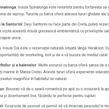
Spinalonga
: Insula Spinalonga este renumită pentru fortăreața sa 
onie de leproși. Tururile cu barca oferă adesea tururi ghidate ale i
 la Santorini
: Deși Santorini nu face parte din Creta, puteți reze
a vizita această insulă grecească emblematică cu priveliștile sal
lajele unice.
a
: Insula Dia este o rezervație naturală situată lângă Heraklion. Ex
oportunități de snorkeling, înot și de a vă bucura de mediul curat.
inilor și a balenelor
: Multe excursii cu barca oferă șansa de a 
eți marine în Marea Cretei. Aceste tururi oferă experiențe educați
reaturi magnifice în habitatul lor natural.
pus
: Bucurați-vă de o seară romantică pe apă cu o croazieră la ap
a și divertisment live, făcându-le perfecte pentru cupluri.
it
: Excursiile de pescuit vă permit să vă încercați pescuitul în t