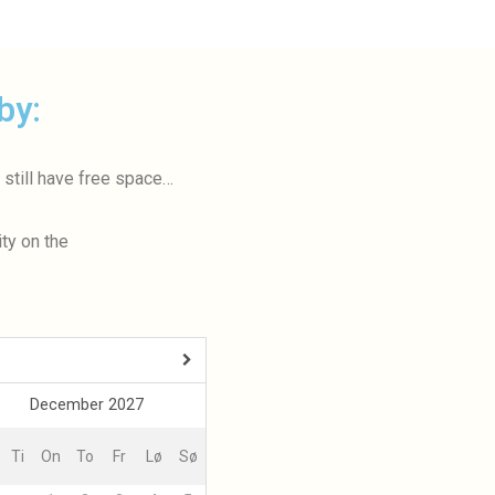
by:
 still have free space…
ity on the
<Forrige
December 2027
Ti
On
To
Fr
Lø
Sø