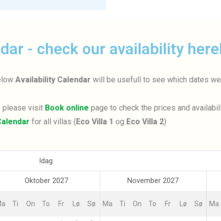
ndar - check our availability here
below
Availability Calendar
will be usefull to see which dates we
s please visit
Book online
page to check the prices and availabil
 Calendar
for all villas (
Eco Villa 1
og
Eco Villa 2
)
Idag
Oktober 2027
November 2027
Ma
Ti
On
To
Fr
Lø
Sø
Ma
Ti
On
To
Fr
Lø
Sø
Ma