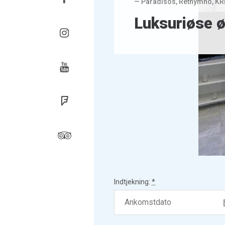
— Paradisos, Rethymno, 
Luksuriøse 
Instagram
Youtube
Firkantet
Tripadvisor
Indtjekning:
*