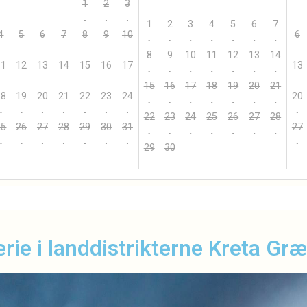
1
2
3
1
2
3
4
5
6
7
4
5
6
7
8
9
10
6
8
9
10
11
12
13
14
11
12
13
14
15
16
17
13
15
16
17
18
19
20
21
18
19
20
21
22
23
24
20
22
23
24
25
26
27
28
25
26
27
28
29
30
31
27
29
30
 ferie i landdistrikterne Kreta Gr