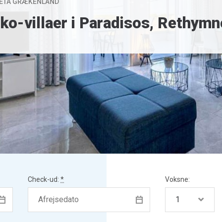
KRETA GRÆKENLAND
øko-villaer i Paradisos, Ret
Check-ud:
*
Voksne: