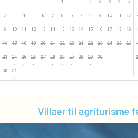
1
1
2
3
4
5
2
3
4
5
6
7
8
6
7
8
9
10
11
12
9
10
11
12
13
14
15
13
14
15
16
17
18
19
16
17
18
19
20
21
22
20
21
22
23
24
25
26
23
24
25
26
27
28
29
27
28
29
30
30
31
Villaer til agriturisme