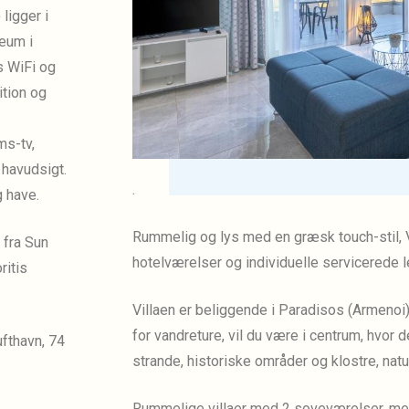
ligger i
eum i
s WiFi og
ition og
ms-tv,
 havudsigt.
.
 have.
Rummelig og lys med en græsk touch-stil, 
fra Sun
hotelværelser og individuelle servicerede le
ritis
Villaen er beliggende i Paradisos (Armenoi),
for vandreture, vil du være i centrum, hvor 
fthavn, 74
strande, historiske områder og klostre, nat
Rummelige villaer med 2 soveværelser, med