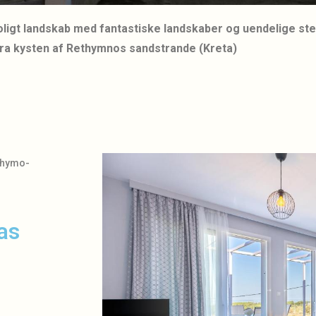
roligt landskab med fantastiske landskaber og uendelige st
fra kysten af Rethymnos sandstrande (Kreta)
ethymo-
as