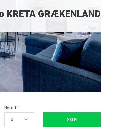
hymno KRETA GRÆKENLAND
Børn 11: