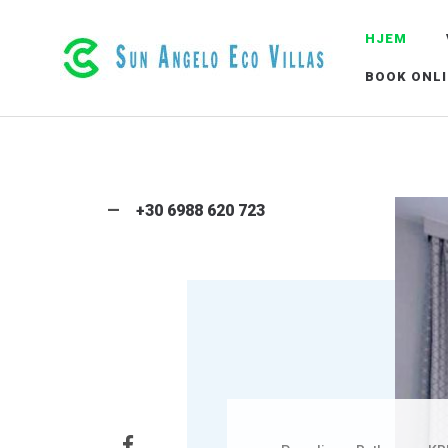
HJEM
LUKSURIØSE ØKO-VILLAER I RETHYMNO
BOOK ONL
+30 6988 620 723
Facebook