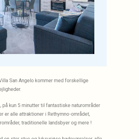
Villa San Angelo kommer med forskellige
jligheder.
 på kun 5 minutter til fantastiske naturområder
der er alle attraktioner i Rethymno-området,
urområder, traditionelle landsbyer og mere !
 en stor stue og luksuriøse badeværelser, alle