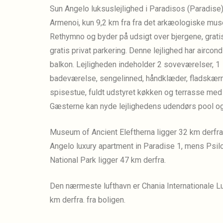
Sun Angelo luksuslejlighed i Paradisos (Paradise) 
Armenoi, kun 9,2 km fra
fra det arkæologiske mus
Rethymno og byder på udsigt over bjergene, grati
gratis privat parkering.
Denne lejlighed har aircond
balkon.
Lejligheden indeholder 2 soveværelser, 1
badeværelse, sengelinned, håndklæder, fladskær
spisestue, fuldt udstyret køkken og terrasse med
Gæsterne kan nyde lejlighedens udendørs pool og
Museum of Ancient Eleftherna ligger 32 km derfra
Angelo luxury apartment in Paradise 1, mens Psilo
National Park ligger 47 km derfra.
Den nærmeste lufthavn er Chania Internationale Lu
km derfra.
fra boligen.