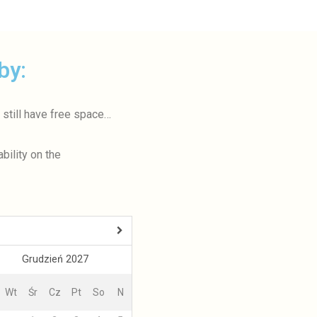
by:
 still have free space…
bility on the
<Poprzedni
Grudzień 2027
Wt
Śr
Cz
Pt
So
N