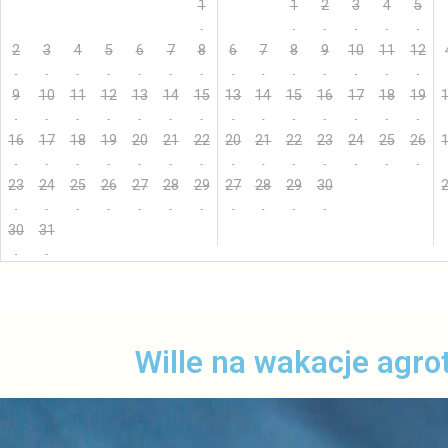
1
1
2
3
4
5
2
3
4
5
6
7
8
6
7
8
9
10
11
12
9
10
11
12
13
14
15
13
14
15
16
17
18
19
16
17
18
19
20
21
22
20
21
22
23
24
25
26
23
24
25
26
27
28
29
27
28
29
30
30
31
Wille na wakacje agrot