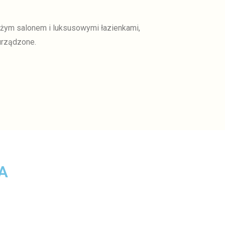
użym salonem i luksusowymi łazienkami,
urządzone.
IA