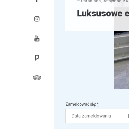
— Paradisos, Rethymno, K
Luksusowe e
Instagrama
Youtube
Czterokwadrat
Tripadvisor
Zameldować się:
*