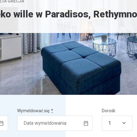
RETA GRECJA
ko wille w Paradisos, Rethym
Wymeldować się:
*
Dorośli: