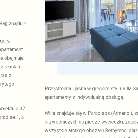
aj) znajduje
góry,
Apartament
e obejmuje
r z płaskim
.
aras z
rytego
Przestronna i jasna w greckim stylu Villa S
apartamenty z indywidualną obsługą.
obiektu o 32
Willa znajduje się w Paradisos (Armenoi),
radise 1, a
przyrodniczych na piesze wycieczki, znajdz
wszystkie atrakcje obszaru Rethymno, plaże