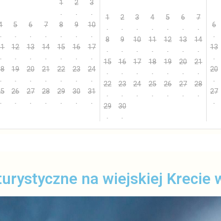
1
2
3
1
2
3
4
5
6
7
4
5
6
7
8
9
10
6
8
9
10
11
12
13
14
11
12
13
14
15
16
17
13
15
16
17
18
19
20
21
18
19
20
21
22
23
24
20
22
23
24
25
26
27
28
25
26
27
28
29
30
31
27
29
30
urystyczne na wiejskiej Krecie w