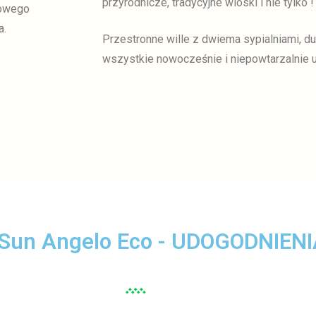
przyrodnicze, tradycyjne wioski i nie tylko !
dowego
a.
Przestronne wille z dwiema sypialniami, d
wszystkie nowocześnie i niepowtarzalnie 
 Sun Angelo Eco - UDOGODNIEN