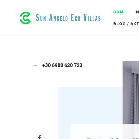
DOM
N
LUKSUSOWE EKO WILLE W RETHYMNO NA
BLOG / AK
+30 6988 620 723
Facebook