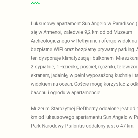
Luksusowy apartament Sun Angelo w Paradisos (R
się w Armenoi, zaledwie 9,2 km od
od Muzeum
Archeologicznego w Rethymno i oferuje widok na 
bezpłatne WiFi oraz bezpłatny prywatny parking.
ten dysponuje klimatyzacją i balkonem.
Mieszkani
2 sypialnie, 1 łazienkę, pościel, ręczniki, telewizo
ekranem, jadalnię, w pełni wyposażoną kuchnię i t
widokiem na ocean.
Goście mogą korzystać z odk
basenu i ogrodu w apartamencie.
Muzeum Starożytnej Eleftherny oddalone jest od 
km
od luksusowego apartamentu Sun Angelo w Pa
Park Narodowy Psiloritis oddalony jest o 47 km.