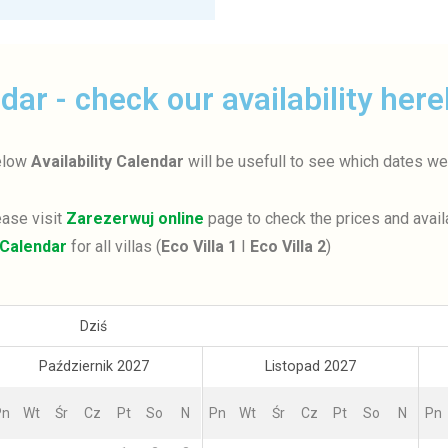
ndar - check our availability here
below
Availability Calendar
will be usefull to see which dates we
ease visit
Zarezerwuj online
page to check the prices and availa
y Calendar
for all villas (
Eco Villa 1
I
Eco Villa 2
)
Dziś
Październik 2027
Listopad 2027
Pn
Wt
Śr
Cz
Pt
So
N
Pn
Wt
Śr
Cz
Pt
So
N
Pn