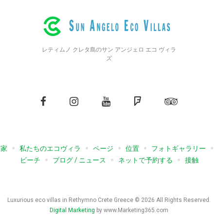
レティムノ クレタ島のサン アンジェロ エコ ヴィラ
ズ
フ
イ
YouTube
フ
ト
ェ
ン
ォ
リ
イ
ス
ー
ッ
ス
タ
ス
プ
家
私たちのエコヴィラ
ページ
位置
フォトギャラリー
ブ
グ
ク
ア
ビーチ
ブログ / ニュース
ネットで予約する
接触
ッ
ラ
エ
ド
ク
ム
ア
バ
イ
Luxurious eco villas in Rethymno Crete Greece © 2026 All Rights Reserved.
Digital Marketing
by www.Marketing365.com
ザ